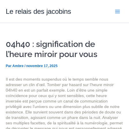
Aller
Main
au
Le relais des jacobins
contenu
Men
04h40 : signification de
l’heure miroir pour vous
Par
Ambre
/
novembre 17, 2025
Il est des moments suspendus où le temps semble nous
adresser un clin d’œil. Tomber par hasard sur l’heure miroir
04h40 en est un parfait exemple. Loin d’être une simple
coïncidence pour ceux qui y sont sensibles, cette heure
inversée est perçue comme un canal de communication
privilégié avec l’univers ou une dimension plus subtile de notre
existence. Elle survient souvent dans des périodes de doute ou
de transition, agissant comme un phare dans la nuit. Analyser
ses multiples facettes, de la spiritualité à la numérologie, permet
de décrypter le message qui nous est personnellement adressé