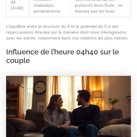
44
réalisation,
porteront leurs fruits ; ne
(4+40)
persévérance
baissez pas les bras.
L’équilibre entre la structure du 4 et le potentiel du 0 a des
répercussions directes sur la manière dont nous interagissons
avec les autres, notamment dans nos relations les plus intimes.
Influence de l’heure 04h40 sur le
couple