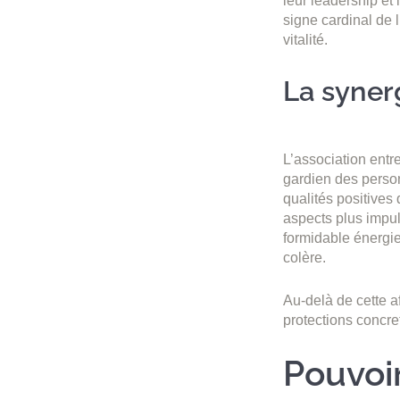
leur leadership et
signe cardinal de 
vitalité.
La synerg
L’association entr
gardien des personn
qualités positives
aspects plus impul
formidable énergie 
colère.
Au-delà de cette a
protections concre
Pouvoir