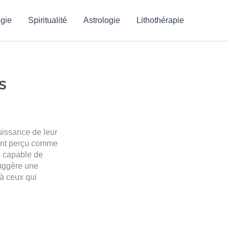
gie
Spiritualité
Astrologie
Lithothérapie
s
uissance de leur
vent perçu comme
e capable de
suggère une
à ceux qui