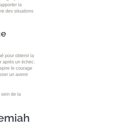
apporter la
ire des situations
ge
qué pour obtenir la
er après un échec.
nspire le courage
sser un avenir
 sein de la
lemiah