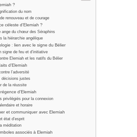
lemiah ?
ignification du nom
de renouveau et de courage
ace céleste d’Elemiah ?
e ange du chœur des Séraphins
s la hiérarchie angélique
ologie : lien avec le signe du Bélier
n signe de feu et d’initiative
entre Elemiah et les natifs du Bélier
faits d’Elemiah
contre l’adversité
 décisions justes
r de la réussite
 régence d’Elemiah
privilégiés pour la connexion
endaire et horaire
er et communiquer avec Elemiah
t état d’esprit
la méditation
symboles associés à Elemiah