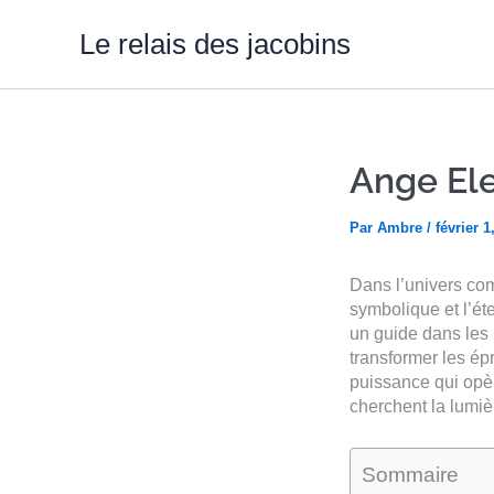
Aller
au
Le relais des jacobins
contenu
Ange Ele
Par
Ambre
/
février 1
Dans l’univers com
symbolique et l’ét
un guide dans les 
transformer les ép
puissance qui opèr
cherchent la lumiè
Sommaire