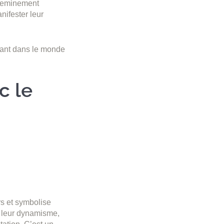
 cheminement
anifester leur
sant dans le monde
c le
rs et symbolise
ur leur dynamisme,