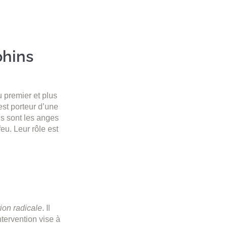
phins
 premier et plus
est porteur d’une
ns sont les anges
eu. Leur rôle est
ion radicale
. Il
tervention vise à