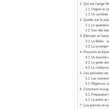
Qui est l’ange E
Origine et s
Un symbole 
Quelle est la pl
Le quatrièm
Son rôle dan
Elemiah et l’astr
Le Bélier : u
La synergie 
Pouvoirs et bien
Un bouclier 
Le guide des
Le catalyseu
Les périodes de
Les moments 
Régences cal
Comment invoqu
Préparation e
La prière et 
Les pierres et 