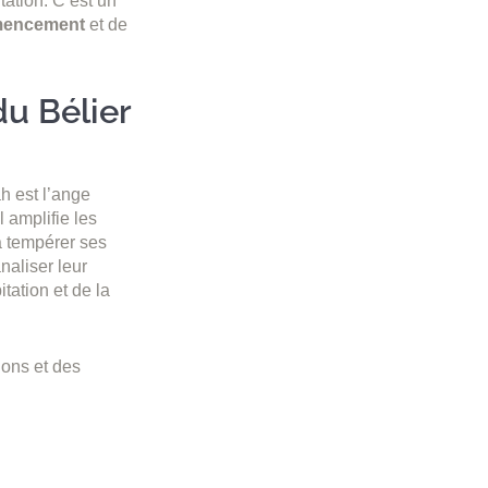
tation. C’est un
encement
et de
du Bélier
ah est l’ange
l amplifie les
 à tempérer ses
naliser leur
itation et de la
dons et des