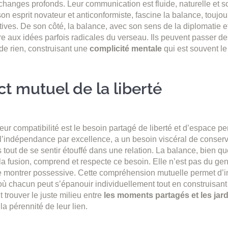
échanges profonds. Leur communication est fluide, naturelle et s
on esprit novateur et anticonformiste, fascine la balance, toujo
ives. De son côté, la balance, avec son sens de la diplomatie e
re aux idées parfois radicales du verseau. Ils peuvent passer d
 de rien, construisant une
complicité mentale
qui est souvent le
t mutuel de la liberté
leur compatibilité est le besoin partagé de liberté et d’espace p
 l’indépendance par excellence, a un besoin viscéral de conser
s tout de se sentir étouffé dans une relation. La balance, bien qu
 la fusion, comprend et respecte ce besoin. Elle n’est pas du ge
se montrer possessive. Cette compréhension mutuelle permet d’i
 chacun peut s’épanouir individuellement tout en construisant 
 trouver le juste milieu entre
les moments partagés et les jar
 la pérennité de leur lien.