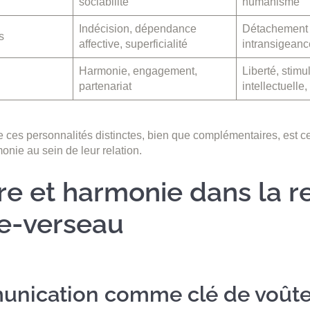
sociabilité
humanisme
Indécision, dépendance
Détachement 
s
affective, superficialité
intransigeance
Harmonie, engagement,
Liberté, stimu
partenariat
intellectuelle,
e ces personnalités distinctes, bien que complémentaires, est c
rmonie au sein de leur relation.
re et harmonie dans la r
e-verseau
unication comme clé de voût