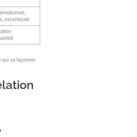
émotionnel,
, excentricité
lation
 amitié
e qui va façonner
elation
e