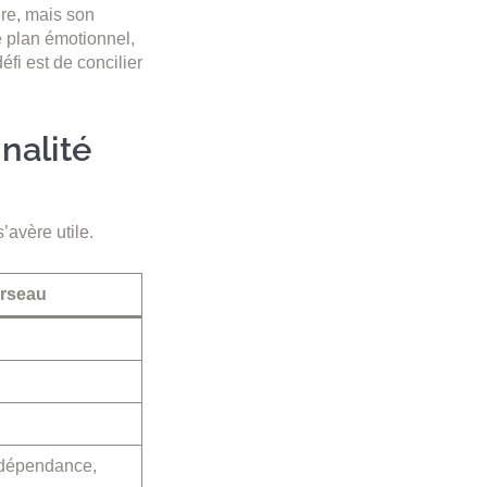
ère, mais son
le plan émotionnel,
fi est de concilier
nalité
’avère utile.
rseau
indépendance,