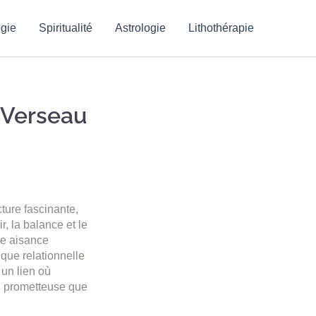
gie
Spiritualité
Astrologie
Lithothérapie
 Verseau
cture fascinante,
, la balance et le
ne aisance
ique relationnelle
 un lien où
si prometteuse que