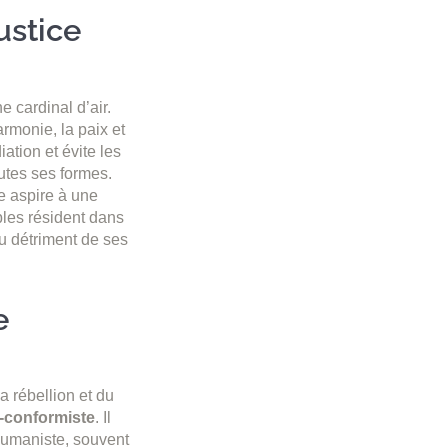
ustice
 cardinal d’air.
armonie, la paix et
ation et évite les
outes ses formes.
e aspire à une
ibles résident dans
au détriment de ses
e
la rébellion et du
-conformiste
. Il
 humaniste, souvent