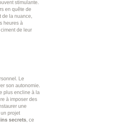
ouvent stimulante.
urs en quête de
t de la nuance,
es heures à
 ciment de leur
ersonnel. Le
ver son autonomie.
e plus encline à la
nre à imposer des
nstaurer une
un projet
dins secrets
, ce