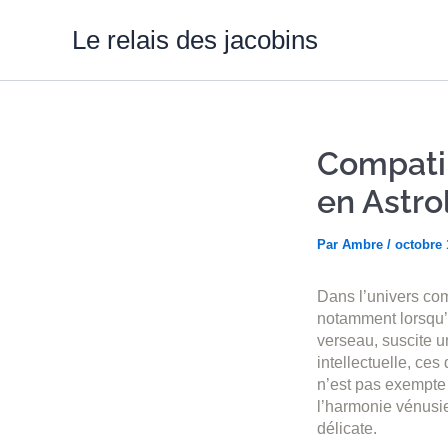
Aller
au
Le relais des jacobins
contenu
Compatib
en Astro
Par
Ambre
/
octobre 
Dans l’univers com
notamment lorsqu’i
verseau, suscite u
intellectuelle, ces
n’est pas exempte d
l’harmonie vénusie
délicate.