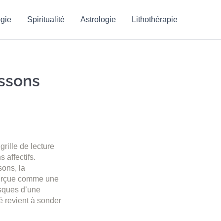
gie
Spiritualité
Astrologie
Lithothérapie
issons
rille de lecture
 affectifs.
sons, la
 perçue comme une
isques d’une
é revient à sonder