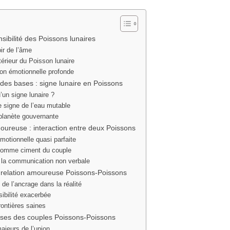
nsibilité des Poissons lunaires
oir de l’âme
érieur du Poisson lunaire
on émotionnelle profonde
es bases : signe lunaire en Poissons
’un signe lunaire ?
e signe de l’eau mutable
planète gouvernante
oureuse : interaction entre deux Poissons
motionnelle quasi parfaite
comme ciment du couple
 la communication non verbale
relation amoureuse Poissons-Poissons
 de l’ancrage dans la réalité
sibilité exacerbée
frontières saines
esses des couples Poissons-Poissons
ajeurs de l’union