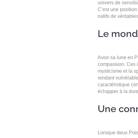
univers de
sensibi
C’est une position
natifs de véritabl
Le monde
Avoir sa lune en Po
compassion. Ces in
mysticisme et la sp
rendant vulnérabl
caractéristique cen
échapper à la dure
Une conn
Lorsque deux Poiss