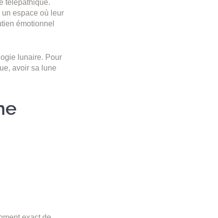
e télépathique.
e, un espace où leur
outien émotionnel
ogie lunaire. Pour
ue, avoir sa lune
ne
moment exact de