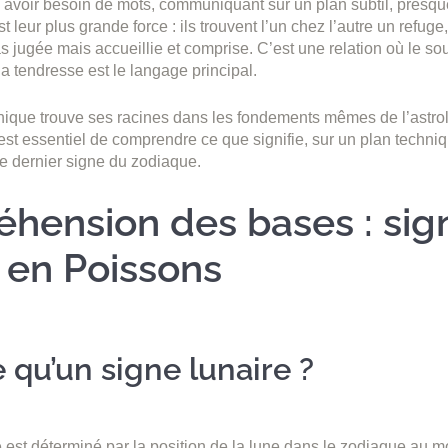
avoir besoin de mots, communiquant sur un plan subtil, presqu
 leur plus grande force : ils trouvent l’un chez l’autre un refug
pas jugée mais accueillie et comprise. C’est une relation où le s
la tendresse est le langage principal.
unique trouve ses racines dans les fondements mêmes de l’astrol
 est essentiel de comprendre ce que signifie, sur un plan techniq
e dernier signe du zodiaque.
hension des bases : sig
 en Poissons
 qu’un signe lunaire ?
e est déterminé par la position de la lune dans le zodiaque au 