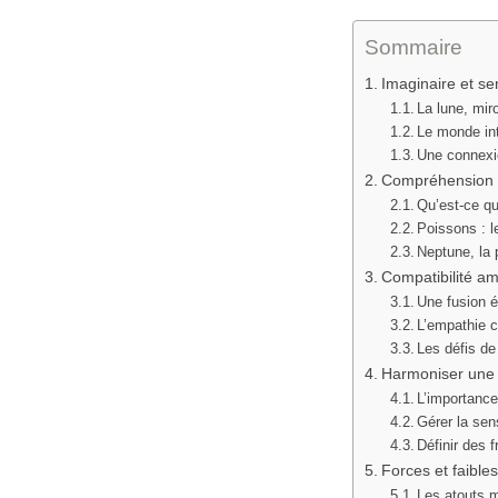
Sommaire
Imaginaire et se
La lune, mir
Le monde int
Une connexi
Compréhension d
Qu’est-ce qu
Poissons : l
Neptune, la 
Compatibilité am
Une fusion é
L’empathie 
Les défis de
Harmoniser une 
L’importance
Gérer la sen
Définir des 
Forces et faibl
Les atouts m