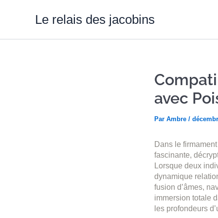
Aller
au
Le relais des jacobins
contenu
Compatib
avec Poi
Par
Ambre
/
décembr
Dans le firmament 
fascinante, décryp
Lorsque deux indiv
dynamique relation
fusion d’âmes, nav
immersion totale d
les profondeurs d’