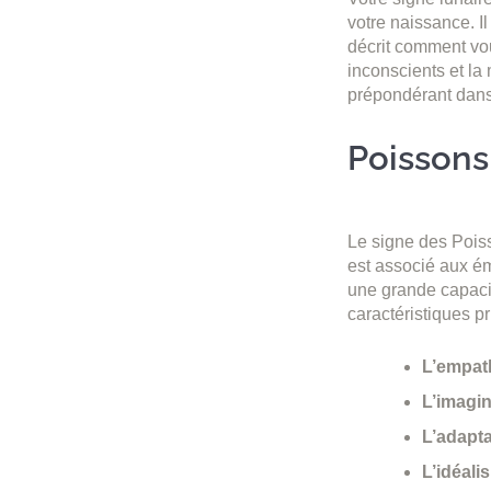
votre naissance. Il
décrit comment vou
inconscients et la 
prépondérant dans 
Poissons 
Le signe des Poiss
est associé aux émo
une grande capacité
caractéristiques pr
L’empath
L’imagin
L’adaptab
L’idéali