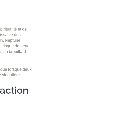
iritualité et de
tissante des
on
. Neptune
un risque de perte
, un brouillard
fique lorsque deux
 singulière.
action