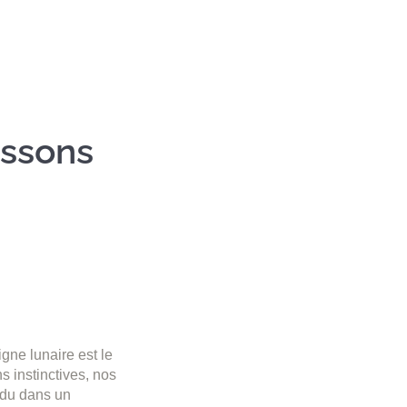
issons
igne lunaire est le
s instinctives, nos
vidu dans un