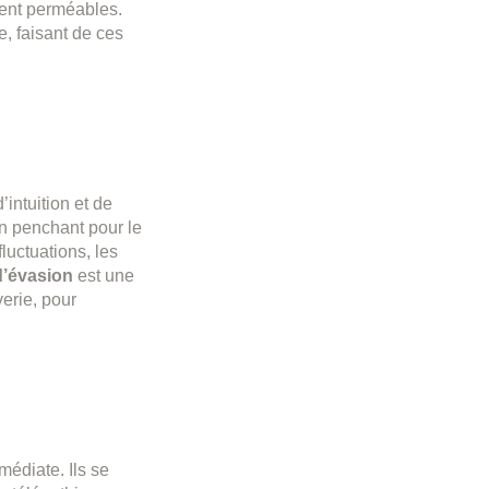
uvent perméables.
, faisant de ces
’intuition et de
n penchant pour le
fluctuations, les
d’évasion
est une
verie, pour
édiate. Ils se