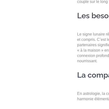
couple sur le long
Les besoi
Le signe lunaire r
et compris. C’est 
partenaires signifi
« à la maison » e
connexion profonde
nourrissant.
La compat
En astrologie, la 
harmonie élémenta