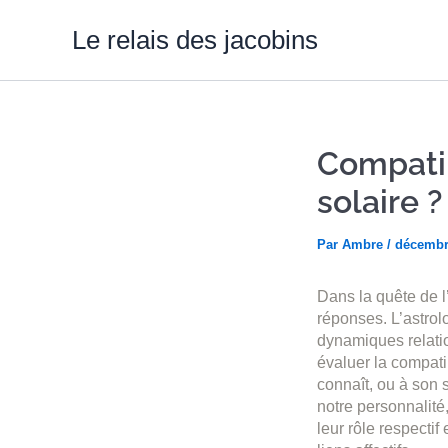
Aller
au
Le relais des jacobins
contenu
Compatib
solaire ?
Par
Ambre
/
décembr
Dans la quête de l
réponses. L’astrolo
dynamiques relatio
évaluer la compatib
connaît, ou à son s
notre personnalit
leur rôle respectif