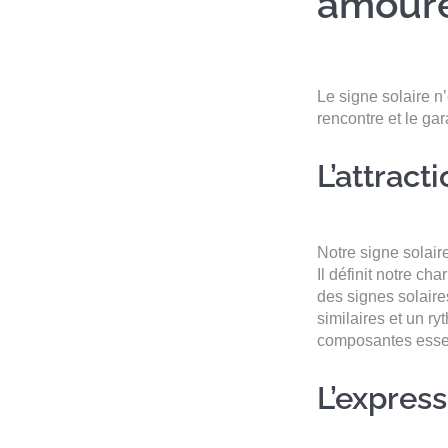
amour
Le signe solaire n
rencontre et le gar
L’attracti
Notre signe solair
Il définit notre c
des signes solair
similaires et un r
composantes essen
L’express