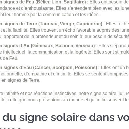
 signes de Feu (Bélier, Lion, Sagittaire) :
Elles ont besoin de
ndance et d’enthousiasme. Elles s’entendent bien avec les lune
ent leur flamme par la communication et les idées.
 signes de Terre (Taureau, Vierge, Capricorne) :
Elles recher
t et la fiabilité. Elles trouvent un écho favorable auprès des lu
i apportent de la profondeur et du soin à leur besoin de sécurit
 signes d’Air (Gémeaux, Balance, Verseau) :
Elles s’épanou
 intellectuel, la communication et la légèreté. Elles sont stimul
s de Feu.
 signes d’Eau (Cancer, Scorpion, Poissons) :
Elles ont un b
motionnelle, d’empathie et d’intimité. Elles se sentent comprise
 en signes de Terre.
re intimité et nos réactions instinctives, notre signe solaire, lui, 
ité, celle que nous présentons au monde et qui initie souvent le
 du signe solaire dans vo