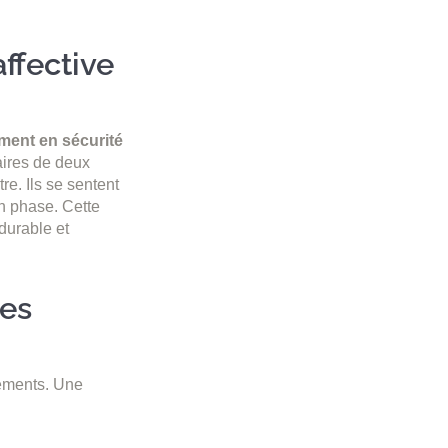
ffective
ment en sécurité
aires de deux
re. Ils se sentent
n phase. Cette
durable et
res
léments. Une