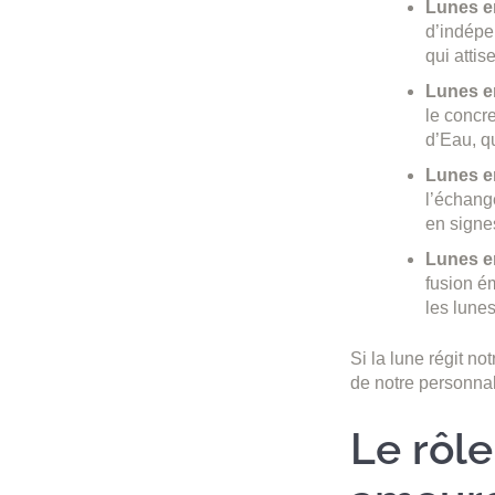
Lunes en
d’indépe
qui attis
Lunes en
le concre
d’Eau, qu
Lunes en
l’échange
en signe
Lunes en
fusion é
les lunes
Si la lune régit not
de notre personnal
Le rôle