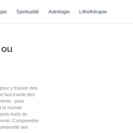
gie
Spiritualité
Astrologie
Lithothérapie
 ou
pour y trouver des
re fascinante des
rente : pour
ut le monde
ands traits de
ionnel. Comprendre
 pérennité des