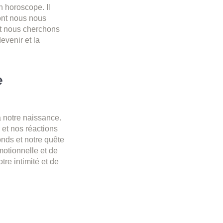
n horoscope. Il
dont nous nous
nt nous cherchons
evenir et la
e
à notre naissance.
 et nos réactions
fonds et notre quête
motionnelle et de
re intimité et de