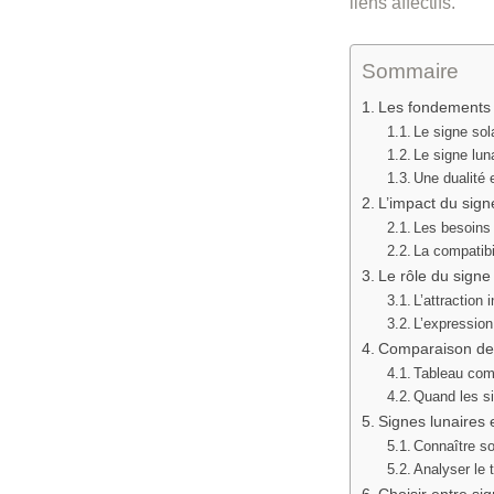
liens affectifs.
Sommaire
Les fondements d
Le signe sola
Le signe lun
Une dualité 
L’impact du sign
Les besoins 
La compatibi
Le rôle du signe
L’attraction i
L’expression
Comparaison des
Tableau comp
Quand les s
Signes lunaires 
Connaître so
Analyser le
Choisir entre si