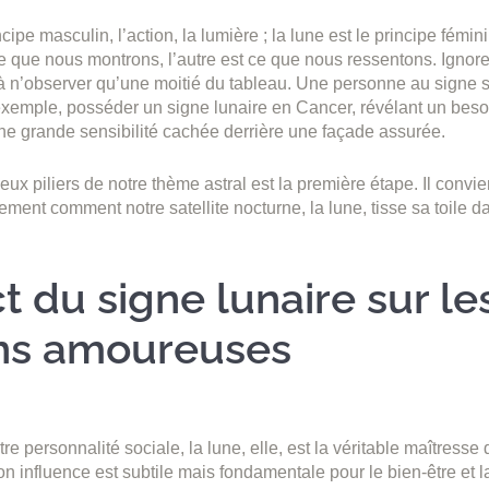
ncipe masculin, l’action, la lumière ; la lune est le principe fémini
ce que nous montrons, l’autre est ce que nous ressentons. Ignorer
t à n’observer qu’une moitié du tableau. Une personne au signe 
exemple, posséder un signe lunaire en Cancer, révélant un beso
une grande sensibilité cachée derrière une façade assurée.
x piliers de notre thème astral est la première étape. Il convi
nement comment notre satellite nocturne, la lune, tisse sa toile 
t du signe lunaire sur le
ons amoureuses
otre personnalité sociale, la lune, elle, est la véritable maîtresse
n influence est subtile mais fondamentale pour le bien-être et la