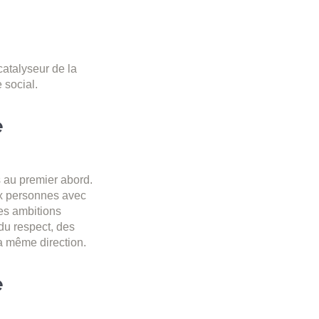
catalyseur de la
 social.
e
s au premier abord.
eux personnes avec
es ambitions
du respect, des
a même direction.
e