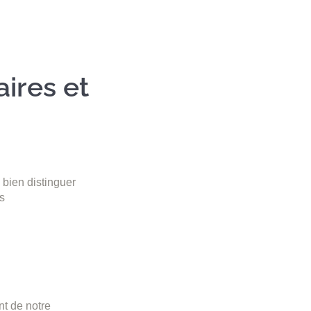
ires et
e bien distinguer
is
nt de notre