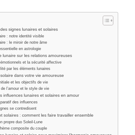
es signes lunaires et solaires
ire : notre identité visible
aire : le miroir de notre âme
essentielle en astrologie
e lunaire sur les relations amoureuses
émotionnels et la sécurité affective
lité par les éléments lunaires
 solaire dans votre vie amoureuse
nitiale et les objectifs de vie
 de l’amour et le style de vie
 influences lunaires et solaires en amour
aratif des influences
ignes se contredisent
et solaires : comment les faire travailler ensemble
n propre duo Soleil-Lune
 thème composite du couple
gne lunaire et solaire pour maximiser l’harmonie amoureuse