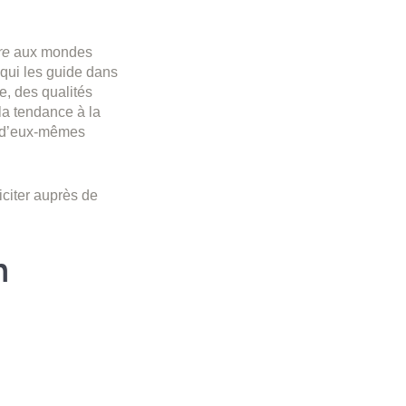
re
aux mondes
 qui les guide dans
e, des qualités
la tendance à la
ur d’eux-mêmes
iciter auprès de
h