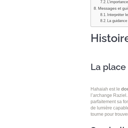
L’importance
Messages et gui
Interpréter l
La guidance 
Histoir
La place
Hahaiah est le
do
l’archange Raziel.
parfaitement sa fo
de lumière capable 
tourne pour trouve