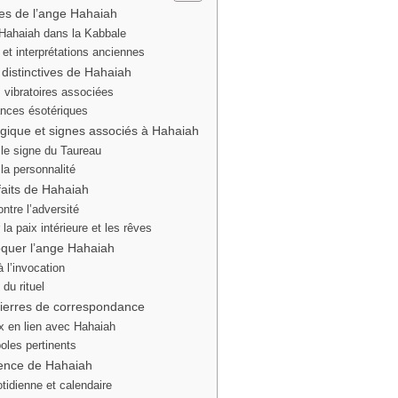
ines de l’ange Hahaiah
 Hahaiah dans la Kabbale
et interprétations anciennes
 distinctives de Hahaiah
 vibratoires associées
nces ésotériques
ogique et signes associés à Hahaiah
 le signe du Taureau
 la personnalité
faits de Hahaiah
ontre l’adversité
la paix intérieure et les rêves
oquer l’ange Hahaiah
à l’invocation
du rituel
ierres de correspondance
x en lien avec Hahaiah
oles pertinents
ence de Hahaiah
idienne et calendaire