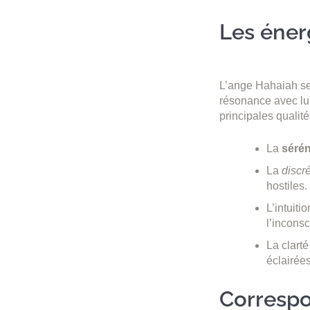
Les éner
L’ange Hahaiah se 
résonance avec lui
principales qualité
La
sérén
La
discr
hostiles.
L’intuiti
l’inconsc
La clarté
éclairées
Correspo