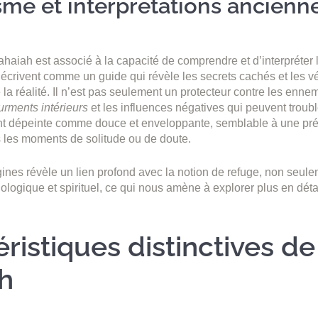
me et interprétations ancienn
haiah est associé à la capacité de comprendre et d’interpréter 
décrivent comme un guide qui révèle les secrets cachés et les v
e la réalité. Il n’est pas seulement un protecteur contre les enne
urments intérieurs
et les influences négatives qui peuvent troub
nt dépeinte comme douce et enveloppante, semblable à une pr
 les moments de solitude ou de doute.
gines révèle un lien profond avec la notion de refuge, non seul
logique et spirituel, ce qui nous amène à explorer plus en détail
ristiques distinctives de
h