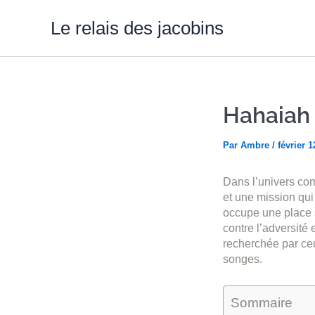
Aller
au
Le relais des jacobins
contenu
Hahaiah 
Par
Ambre
/
février 1
Dans l’univers com
et une mission qui
occupe une place s
contre l’adversité 
recherchée par ceu
songes.
Sommaire