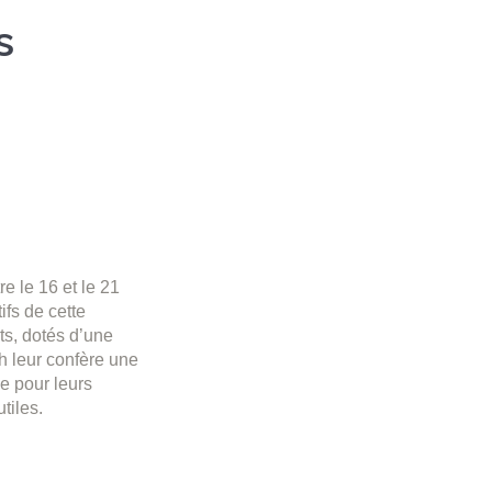
s
e le 16 et le 21
tifs de cette
ets, dotés d’une
h leur confère une
e pour leurs
tiles.