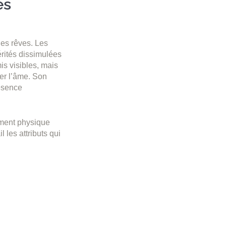
es
les rêves. Les
érités dissimulées
mis visibles, mais
ler l’âme. Son
ésence
ement physique
 les attributs qui