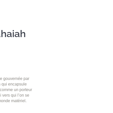
ahaiah
ue gouvernée par
n qui encapsule
ré comme un porteur
i vers qui l’on se
 monde matériel.