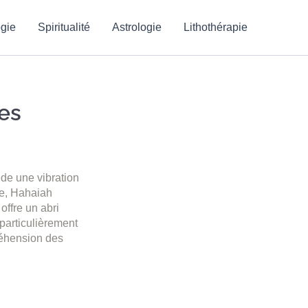
gie
Spiritualité
Astrologie
Lithothérapie
ues
ède une vibration
ue, Hahaiah
offre un abri
 particulièrement
préhension des