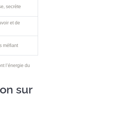
se, secrète
voir et de
is méfiant
nt l’énergie du
on sur