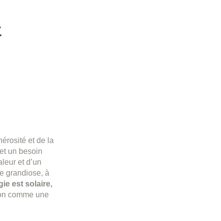
t
nérosité et de la
 et un besoin
aleur et d’un
e grandiose, à
ie est solaire,
tion comme une