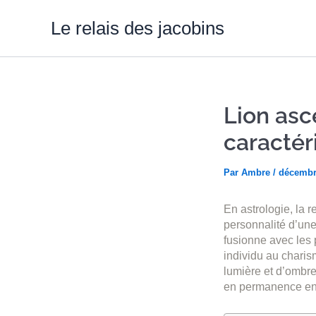
Aller
au
Le relais des jacobins
contenu
Lion asc
caractér
Par
Ambre
/
décembr
En astrologie, la 
personnalité d’une
fusionne avec les 
individu au charis
lumière et d’ombre
en permanence entr