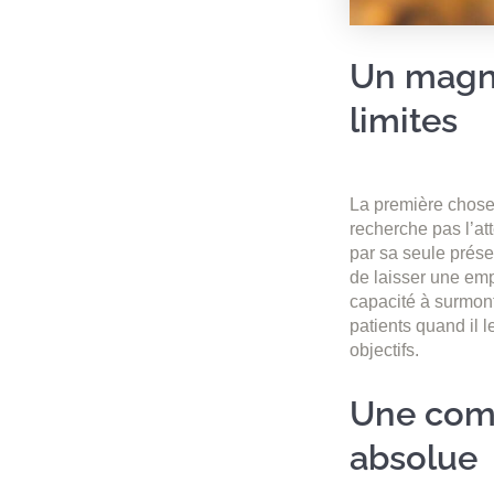
Un magné
limites
La première chose
recherche pas l’at
par sa seule prés
de laisser une emp
capacité à surmont
patients quand il l
objectifs.
Une comp
absolue