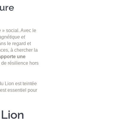
eure
» social. Avec le
gnétique et
ns le regard et
nces, à chercher la
 apporte une
é de résilience hors
u Lion est teintée
est essentiel pour
 Lion