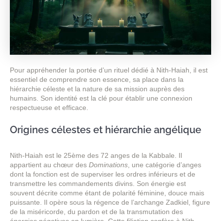
Pour appréhender la portée d’un rituel dédié à Nith-Haiah, il est
essentiel de comprendre son essence, sa place dans la
hiérarchie céleste et la nature de sa mission auprès des
humains. Son identité est la clé pour établir une connexion
respectueuse et efficace.
Origines célestes et hiérarchie angélique
Nith-Haiah est le 25ème des 72 anges de la Kabbale. Il
appartient au chœur des
Dominations
, une catégorie d’anges
dont la fonction est de superviser les ordres inférieurs et de
transmettre les commandements divins. Son énergie est
souvent décrite comme étant de polarité féminine, douce mais
puissante. Il opère sous la régence de l’archange Zadkiel, figure
de la miséricorde, du pardon et de la transmutation des