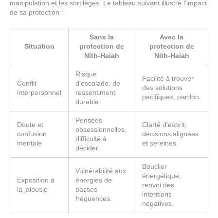
manipulation et les sortilèges. Le tableau suivant illustre l’impact
de sa protection :
Sans la
Avec la
Situation
protection de
protection de
Nith-Haiah
Nith-Haiah
Risque
Facilité à trouver
Conflit
d’escalade, de
des solutions
interpersonnel
ressentiment
pacifiques, pardon.
durable.
Pensées
Doute et
Clarté d’esprit,
obsessionnelles,
confusion
décisions alignées
difficulté à
mentale
et sereines.
décider.
Bouclier
Vulnérabilité aux
énergétique,
Exposition à
énergies de
renvoi des
la jalousie
basses
intentions
fréquences.
négatives.