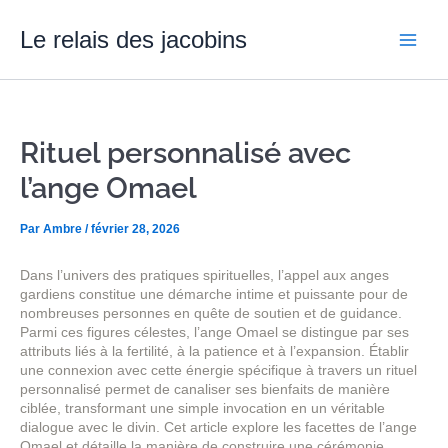
Aller
Main
au
Le relais des jacobins
contenu
Men
Rituel personnalisé avec
l’ange Omael
Par
Ambre
/
février 28, 2026
Dans l’univers des pratiques spirituelles, l’appel aux anges
gardiens constitue une démarche intime et puissante pour de
nombreuses personnes en quête de soutien et de guidance.
Parmi ces figures célestes, l’ange Omael se distingue par ses
attributs liés à la fertilité, à la patience et à l’expansion. Établir
une connexion avec cette énergie spécifique à travers un rituel
personnalisé permet de canaliser ses bienfaits de manière
ciblée, transformant une simple invocation en un véritable
dialogue avec le divin. Cet article explore les facettes de l’ange
Omael et détaille la manière de construire une cérémonie