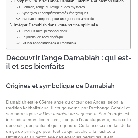
Compatibilité avec l’ange Hahaiah : alchimie et harmonisation
Hahaiah, l’ange du refuge et des mystères
Synergies et complémentarités énergétiques
Invocation conjointe pour une guidance amplifiée
Intégrer Damabiah dans votre routine spirituelle
Créer un autel personnel dédié
Le journal de bord angélique
Rituels hebdomadaires ou mensuels
Découvrir l’ange Damabiah : qui est-
il et ses bienfaits
Origines et symbolique de Damabiah
Damabiah est le 65ème ange du chœur des Anges, selon la
tradition kabbalistique. Il est gouverné par l’archange Gabriel et
son nom signifie
« Dieu fontaine de sagesse »
. Son énergie est
intrinsèquement liée à l’eau, non pas l’eau stagnante, mais celle
qui coule, qui purifie et qui régénère. Cette association fait de lui
un guide privilégié pour tout ce qui touche à la fluidité, à
l’intuition et au nettoyage des énergies négatives. Il est