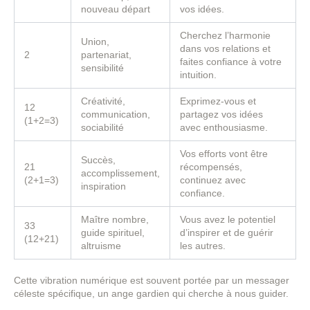
nouveau départ
vos idées.
Cherchez l’harmonie
Union,
dans vos relations et
2
partenariat,
faites confiance à votre
sensibilité
intuition.
Créativité,
Exprimez-vous et
12
communication,
partagez vos idées
(1+2=3)
sociabilité
avec enthousiasme.
Vos efforts vont être
Succès,
21
récompensés,
accomplissement,
(2+1=3)
continuez avec
inspiration
confiance.
Maître nombre,
Vous avez le potentiel
33
guide spirituel,
d’inspirer et de guérir
(12+21)
altruisme
les autres.
Cette vibration numérique est souvent portée par un messager
céleste spécifique, un ange gardien qui cherche à nous guider.