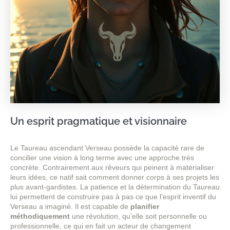
Un esprit pragmatique et visionnaire
Le Taureau ascendant Verseau possède la capacité rare de
concilier une vision à long terme avec une approche très
concrète. Contrairement aux rêveurs qui peinent à matérialiser
leurs idées, ce natif sait comment donner corps à ses projets les
plus avant-gardistes. La patience et la détermination du Taureau
lui permettent de construire pas à pas ce que l’esprit inventif du
Verseau a imaginé. Il est capable de
planifier
méthodiquement
une révolution, qu’elle soit personnelle ou
professionnelle, ce qui en fait un acteur de changement